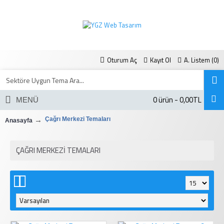
Oturum Aç
Kayıt Ol
A. Listem (
0
)
0 ürün - 0,00TL
MENÜ
Çağrı Merkezi Temaları
Anasayfa
ÇAĞRI MERKEZI TEMALARI