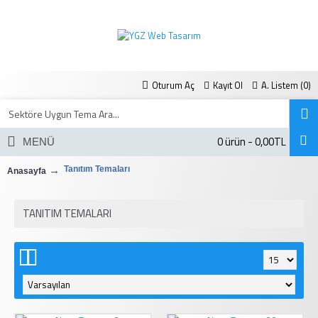
Oturum Aç
Kayıt Ol
A. Listem (
0
)
0 ürün - 0,00TL
MENÜ
Tanıtım Temaları
Anasayfa
TANITIM TEMALARI