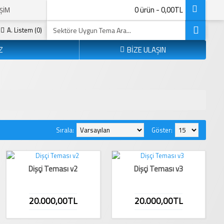
0 ürün - 0,00TL
IŞIM
A. Listem (
0
)
Z
BİZE ULAŞIN
Sırala:
Göster:
Dişçi Teması v2
Dişçi Teması v3
20.000,00TL
20.000,00TL