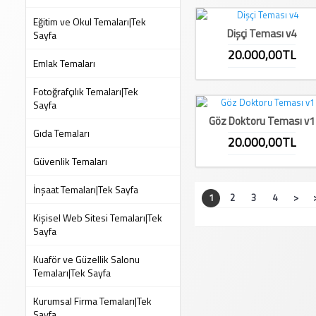
Eğitim ve Okul Temaları|Tek
Dişçi Teması v4
Sayfa
20.000,00TL
Emlak Temaları
Fotoğrafçılık Temaları|Tek
Sayfa
Göz Doktoru Teması v1
Gıda Temaları
20.000,00TL
Güvenlik Temaları
İnşaat Temaları|Tek Sayfa
1
2
3
4
>
Kişisel Web Sitesi Temaları|Tek
Sayfa
Kuaför ve Güzellik Salonu
Temaları|Tek Sayfa
Kurumsal Firma Temaları|Tek
Sayfa