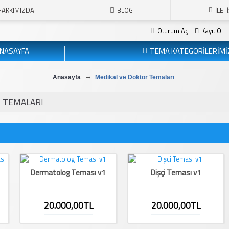
HAKKIMIZDA
BLOG
İLET
Oturum Aç
Kayıt Ol
NASAYFA
TEMA KATEGORİLERİMİ
Anasayfa
Medikal ve Doktor Temaları
R TEMALARI
Dermatolog Teması v1
Dişçi Teması v1
20.000,00TL
20.000,00TL