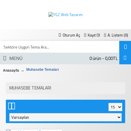
Oturum Aç
Kayıt Ol
A. Listem (
0
)
0 ürün - 0,00TL
MENÜ
Muhasebe Temaları
Anasayfa
MUHASEBE TEMALARI