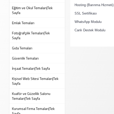
·
Hosting (Barınma Hizmeti)
Eğitim ve Okul Temaları|Tek
Sayfa
·
SSL Sertifikası
·
Emlak Temaları
WhatsApp Modulu
·
Canlı Destek Modulu
Fotoğrafçılık Temaları|Tek
Sayfa
Gıda Temaları
Güvenlik Temaları
İnşaat Temaları|Tek Sayfa
Kişisel Web Sitesi Temaları|Tek
Sayfa
Kuaför ve Güzellik Salonu
Temaları|Tek Sayfa
Kurumsal Firma Temaları|Tek
Sayfa