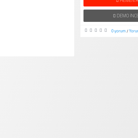
HEMEN A
DEMO İNC
0 yorum
Yoru
/