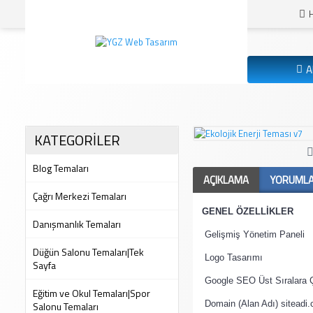
A
KATEGORİLER
Blog Temaları
AÇIKLAMA
YORUMLAR
Çağrı Merkezi Temaları
·
GENEL ÖZELLİKLER
Danışmanlık Temaları
·
Gelişmiş Yönetim Paneli
Düğün Salonu Temaları|Tek
·
Logo Tasarımı
Sayfa
·
Google SEO Üst Sıralara 
Eğitim ve Okul Temaları|Spor
·
Salonu Temaları
Domain (Alan Adı) siteadi