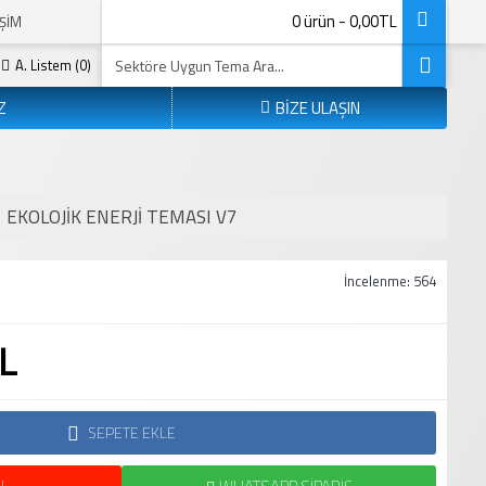
0 ürün - 0,00TL
IŞIM
A. Listem (
0
)
Z
BİZE ULAŞIN
EKOLOJIK ENERJI TEMASI V7
İncelenme: 564
L
SEPETE EKLE