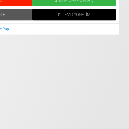
L
WHATSAPP SIPARIŞ
ELE
DEMO YÖNETIM
m Yap