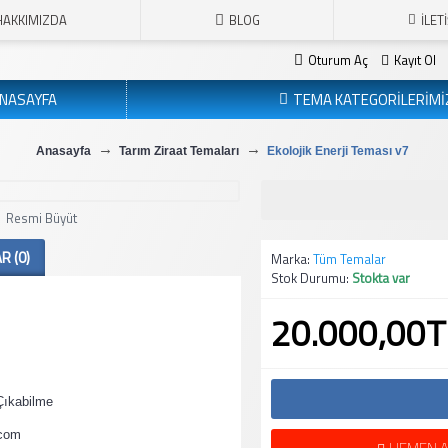
HAKKIMIZDA
BLOG
İLET
Oturum Aç
Kayıt Ol
NASAYFA
TEMA KATEGORİLERİMİ
Anasayfa
Tarım Ziraat Temaları
Ekolojik Enerji Teması v7
Resmi Büyüt
 (0)
Marka:
Tüm Temalar
Stok Durumu:
Stokta var
20.000,00T
Çıkabilme
.com