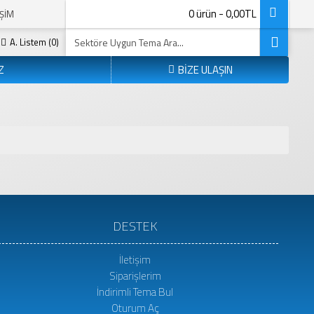
0 ürün - 0,00TL
IŞIM
A. Listem (
0
)
Z
BİZE ULAŞIN
DESTEK
İletişim
Siparişlerim
İndirimli Tema Bul
Oturum Aç