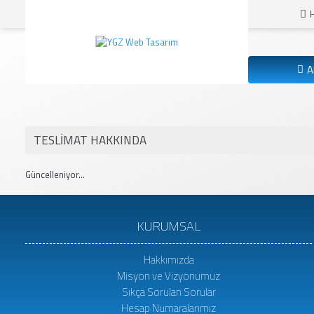
A
TESLIMAT HAKKINDA
Güncelleniyor...
KURUMSAL
Hakkımızda
Misyon ve Vizyonumuz
Sıkça Sorulan Sorular
Hesap Numaralarımız