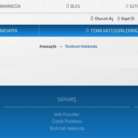
HAKKIMIZDA
BLOG
İLET
Oturum Aç
Kayıt Ol
NASAYFA
TEMA KATEGORİLERİMİ
Anasayfa
Teslimat Hakkında
SİPARİŞ
İade Koşulları
Gizlilik Politikası
Teslimat Hakkında